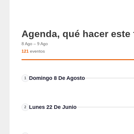
Agenda, qué hacer este 
8 Ago – 9 Ago
121
eventos
0:00
Concierto OLD GLASSES en Rock
Domingo 8 De Agosto
House Noja
1
Noja
CONCIERTOS
Campus Coloniales: un verano para
construir, habitar y entender el
9:00
Lunes 22 De Junio
mundo
Campus 
2
Santander
Santande
CAMPUS DE VERANO
NIÑOS
Exposición Veneno Que cura, Veneno