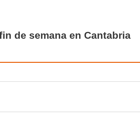
fin de semana en Cantabria
de verano (colegio verdemar)
r