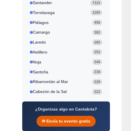
Santander
7115
Torrelavega
1185
Piélagos
456
Camargo
382
Laredo
285
Astillero
252
Noja
246
Santoña
238
Ribamontán al Mar
228
Cabezón de la Sal
222
¿Organizas algo en Cantabria?
✉ Envía tu evento gratis