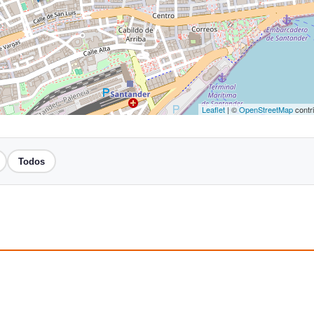
Leaflet
| ©
OpenStreetMap
contr
Todos