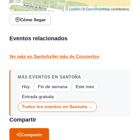
Leaflet
| ©
OpenStreetMap
contributors
Cómo llegar
Noches de Conciertos en
Jack Moore Band en
Piélagos, ciclo de música
directo en Sarón
en directo
Eventos relacionados
Sarón
Piélagos
CONCIERTOS
CONCIERTOS
Ver más en Santoña
Ver más de Conciertos
MÁS EVENTOS EN SANTOÑA
Hoy
Fin de semana
Este mes
Entrada gratuita
Todos los eventos en Santoña →
Compartir
Compartir