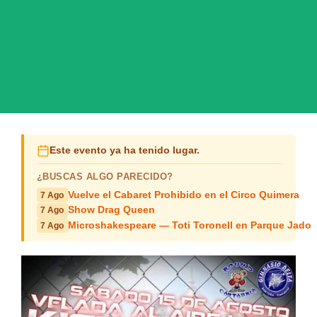
Este evento ya ha tenido lugar.
¿BUSCAS ALGO PARECIDO?
Vuelve el Cabaret Prohibido en el Circo Quimera
7 Ago
Show Drag Queen
7 Ago
Microshakespeare — Toti Toronell en Parque Jado
7 Ago