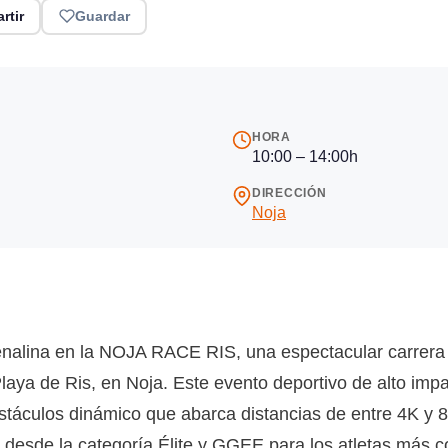
rtir
Guardar
HORA
10:00 – 14:00h
DIRECCIÓN
Noja
drenalina en la NOJA RACE RIS, una espectacular carrer
aya de Ris, en Noja. Este evento deportivo de alto impac
obstáculos dinámico que abarca distancias de entre 4K y 
 desde la categoría Élite y GGEE para los atletas más c