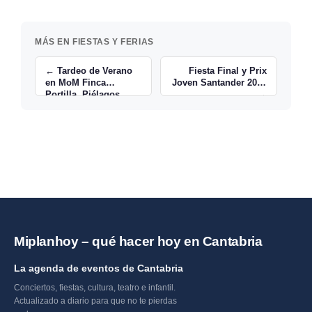
MÁS EN FIESTAS Y FERIAS
← Tardeo de Verano
Fiesta Final y Prix
en MoM Finca
Joven Santander 2026
Portilla, Piélagos
→
Miplanhoy – qué hacer hoy en Cantabria
La agenda de eventos de Cantabria
Conciertos, fiestas, cultura, teatro e infantil.
Actualizado a diario para que no te pierdas