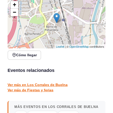
+
−
Leaflet
| ©
OpenStreetMap
contributors
Cómo llegar
Fiestas de Cóbreces
2026: Santa Ana, San
Origen Cultura 2026 en
Pedrucu y San Roque
Plaza Viares, Suances
Eventos relacionados
Cobreces
Suances
FIESTAS Y FERIAS
FIESTAS Y FERIAS
Ver más en Los Corrales de Buelna
Ver más de Fiestas y ferias
MÁS EVENTOS EN LOS CORRALES DE BUELNA