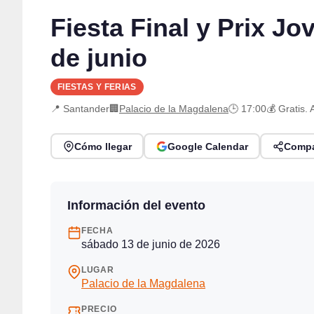
Fiesta Final y Prix J
de junio
FIESTAS Y FERIAS
📍 Santander
🏢
Palacio de la Magdalena
🕒 17:00
💰 Gratis.
Cómo llegar
Google Calendar
Compa
Información del evento
FECHA
sábado 13 de junio de 2026
LUGAR
Palacio de la Magdalena
PRECIO