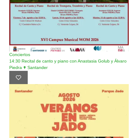
Conciertos
14:30
Recital de canto y piano con Anastasia Golub y Álvaro
Piedra
Santander