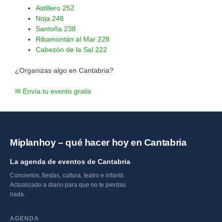
Astillero
252
Noja
246
Santoña
238
Ribamontán al Mar
228
Cabezón de la Sal
222
¿Organizas algo en Cantabria?
✉ Envía tu evento gratis
Miplanhoy – qué hacer hoy en Cantabria
La agenda de eventos de Cantabria
Conciertos, fiestas, cultura, teatro e infantil.
Actualizado a diario para que no te pierdas
nada.
AGENDA