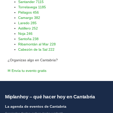
Santander
7115
Torrelavega
1185
Piélagos
456
Camargo
382
Laredo
285
Astillero
252
Noja
246
Santoña
238
Ribamontán al Mar
228
Cabezón de la Sal
222
¿Organizas algo en Cantabria?
✉ Envía tu evento gratis
Miplanhoy – qué hacer hoy en Cantabria
La agenda de eventos de Cantabria