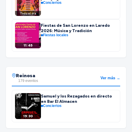
Conciertos
Todo el día
Fiestas de San Lorenzo en Laredo
2026: Música y Tradición
Fiestas locales
11:45
Reinosa
Ver más →
179 eventos
Samuel y los Rezagados en directo
en Bar El Almacen
Conciertos
19:30