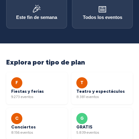
🎉
📅
Este fin de semana
Todos los eventos
Explora por tipo de plan
F
T
Fiestas y ferias
Teatro y espectáculos
9.273 eventos
8.381 eventos
C
G
Conciertos
GRATIS
8.156 eventos
5.839 eventos