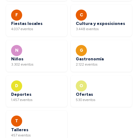
F
C
Fiestas locales
Cultura y exposiciones
4.037 eventos
3.448 eventos
N
G
Niños
Gastronomía
3.302 eventos
2.122 eventos
D
O
Deportes
Ofertas
1.457 eventos
530 eventos
T
Talleres
457 eventos