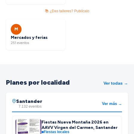
📚 ¿Das talleres? Publícalo
M
Mercados y ferias
251 eventos
Planes por localidad
Ver todas →
Santander
Ver más →
7.132 eventos
Fiestas Nueva Montaña 2026 en
AAVV Virgen del Carmen, Santander
Fiestas locales