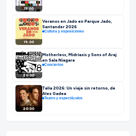
13:00
Veranos en Jado en Parque Jado,
Santander 2026
Cultura y exposiciones
19:00
Motherless, Midriasis y Sons of Araj
en Sala Niagara
Conciertos
20:00
Talía 2026: Un viaje sin retorno, de
Alex Gadea
Teatro y espectáculos
20:00