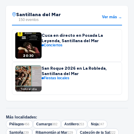
Santillana del Mar
Ver más →
150 eventos
Cuca en directo en Posada La
Leyenda, Santillana del Mar
Conciertos
20:30
San Roque 2026 en La Robleda,
Santillana del Mar
Fiestas locales
Todo el día
Más localidades:
Piélagos
Camargo
Astillero
Noja
456
382
253
247
Santoña
Ribamontán al Mar
Cabezón de la Sal
239
229
222