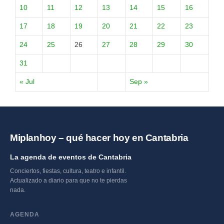
10
11
12
13
14
15
16
17
18
19
20
21
22
23
24
25
26
27
28
29
30
31
« Jul
Sep »
Miplanhoy – qué hacer hoy en Cantabria
La agenda de eventos de Cantabria
Conciertos, fiestas, cultura, teatro e infantil.
Actualizado a diario para que no te pierdas
nada.
AGENDA