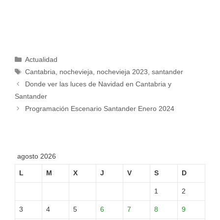
Categorías
Actualidad
Etiquetas
Cantabria
,
nochevieja
,
nochevieja 2023
,
santander
Donde ver las luces de Navidad en Cantabria y
Santander
Programación Escenario Santander Enero 2024
agosto 2026
L
M
X
J
V
S
D
1
2
3
4
5
6
7
8
9