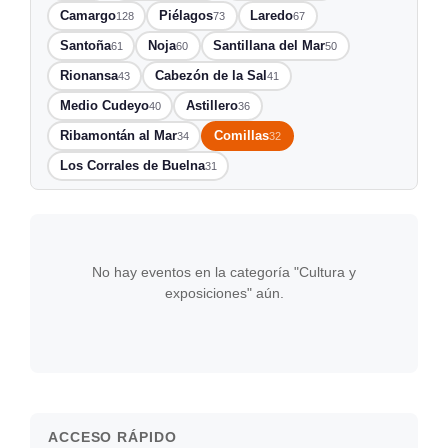
Camargo
Piélagos
Laredo
128
73
67
Santoña
Noja
Santillana del Mar
61
60
50
Rionansa
Cabezón de la Sal
43
41
Medio Cudeyo
Astillero
40
36
Ribamontán al Mar
Comillas
34
32
Los Corrales de Buelna
31
No hay eventos en la categoría "Cultura y
exposiciones" aún.
ACCESO RÁPIDO