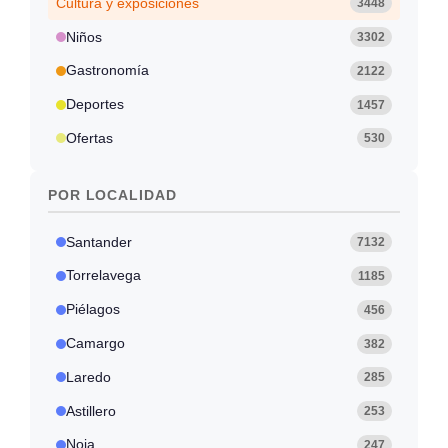
Cultura y exposiciones
3448
Niños
3302
Gastronomía
2122
Deportes
1457
Ofertas
530
POR LOCALIDAD
Santander
7132
Torrelavega
1185
Piélagos
456
Camargo
382
Laredo
285
Astillero
253
Noja
247