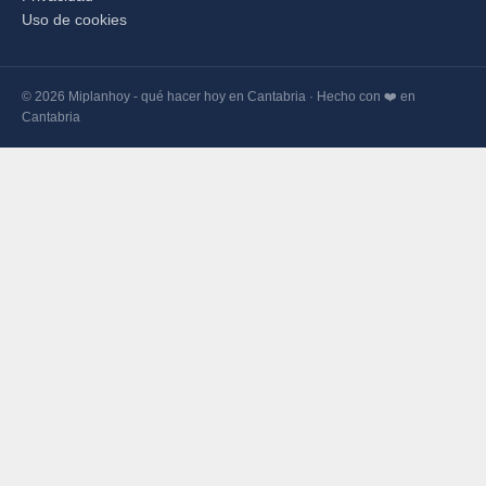
Uso de cookies
© 2026 Miplanhoy - qué hacer hoy en Cantabria · Hecho con ❤️ en
Cantabria