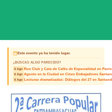
Este evento ya ha tenido lugar.
¿BUSCAS ALGO PARECIDO?
Run Club y Cata de Cafés de Especialidad en Panis
6 Ago
Agosto en la Ciudad en Cines Embajadores Santan
6 Ago
Lecturas dramatizadas: Diálogos del 27 en Santand
6 Ago