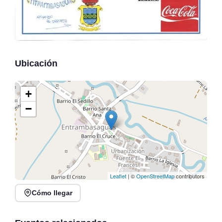
Ubicación
+
−
Leaflet
| ©
OpenStreetMap
contributors
Cómo llegar
Run Club y Cata de
V Acuatlón Marina de
Cafés de Especialidad en
Cudeyo en Club de Remo
Panistas
San Pantaleón, Pontejos