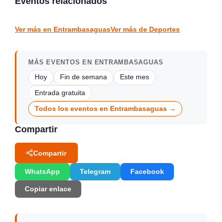
Eventos relacionados
Santander
Marina de Cudeyo
DEPORTES
DEPORTES
Ver más en Entrambasaguas
Ver más de Deportes
MÁS EVENTOS EN ENTRAMBASAGUAS
Hoy
Fin de semana
Este mes
Entrada gratuita
Todos los eventos en Entrambasaguas →
Compartir
Compartir
WhatsApp
Telegram
Facebook
Copiar enlace