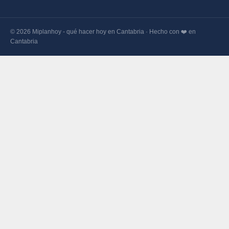
© 2026 Miplanhoy - qué hacer hoy en Cantabria · Hecho con ❤️ en
Cantabria