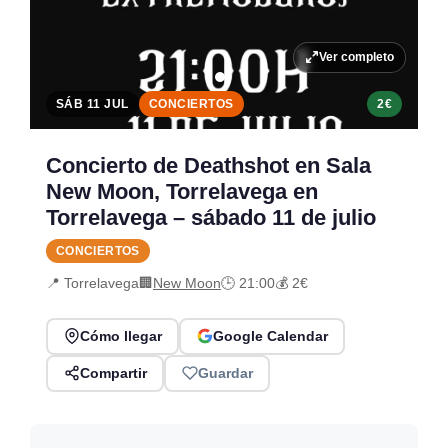
Ver completo
SÁB 11 JUL
CONCIERTOS
2€
Concierto de Deathshot en Sala
New Moon, Torrelavega en
Torrelavega – sábado 11 de julio
CONCIERTOS
📍 Torrelavega
🏢
New Moon
🕒 21:00
💰 2€
Cómo llegar
Google Calendar
Compartir
Guardar