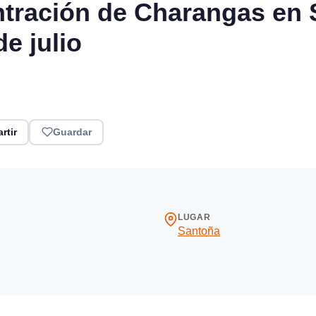
ntración de Charangas en 
e julio
rtir
Guardar
LUGAR
Santoña