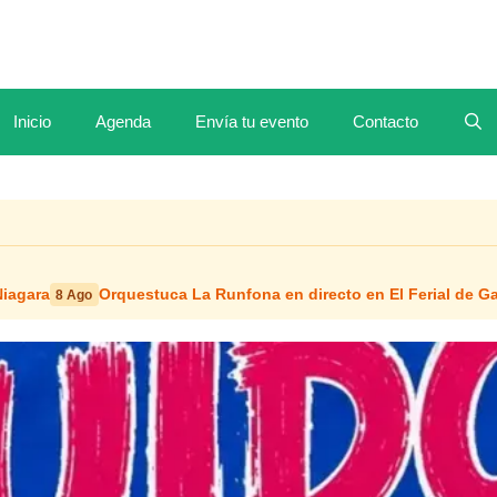
Inicio
Agenda
Envía tu evento
Contacto
Niagara
Orquestuca La Runfona en directo en El Ferial de 
8 Ago