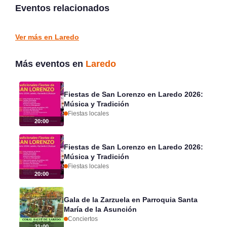
agosto 2026
en La Edilla, Rasines
Eventos relacionados
Arredondo
La Edilla
FIESTAS LOCALES
FIESTAS LOCALES
Ver más en Laredo
Más eventos en
Laredo
Fiestas de San Lorenzo en Laredo 2026:
Música y Tradición
Fiestas locales
20:00
Fiestas de San Lorenzo en Laredo 2026:
Música y Tradición
Fiestas locales
20:00
Gala de la Zarzuela en Parroquia Santa
María de la Asunción
Conciertos
21:00