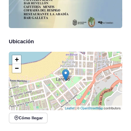
Ubicación
+
−
Leaflet
| ©
OpenStreetMap
contributors
Cómo llegar
Fiesta del Turista en
Arredondo, 7 al 9 de
Fiesta de la Hierba 2026