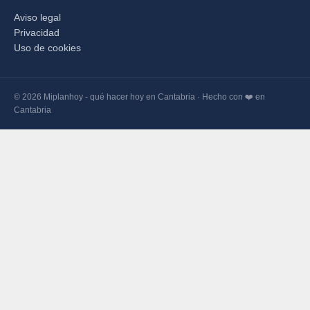
Aviso legal
Privacidad
Uso de cookies
© 2026 Miplanhoy - qué hacer hoy en Cantabria · Hecho con ❤️ en
Cantabria