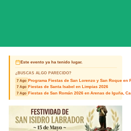
Este evento ya ha tenido lugar.
¿BUSCAS ALGO PARECIDO?
Programa Fiestas de San Lorenzo y San Roque en 
7 Ago
Fiestas de Santa Isabel en Limpias 2026
7 Ago
Fiestas de San Román 2026 en Arenas de Iguña, Ca
7 Ago