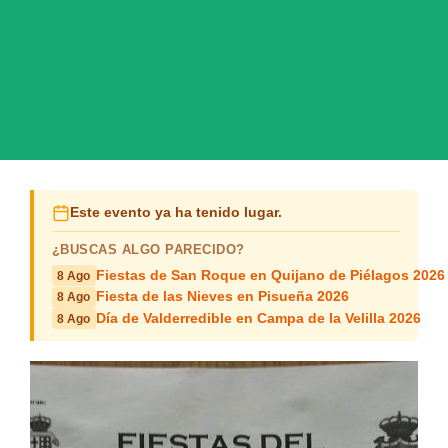
Este evento ya ha tenido lugar.
¿BUSCAS ALGO PARECIDO?
Fiestas de San Roque en Quijano de Piélagos 2026
8 Ago
Fiesta de las Nieves en Pisueña 2026
8 Ago
Día de Valderredible en Campa de la Velilla 2026
8 Ago