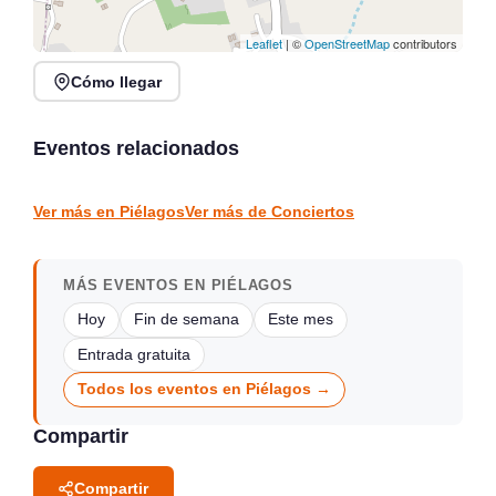
Leaflet
| ©
OpenStreetMap
contributors
Cómo llegar
Verano Mix Fiesta de
Noches de Conciertos en
Blanco en Escenario
Piélagos, ciclo de música
Santander
en directo
Eventos relacionados
Santander
Piélagos
CONCIERTOS
CONCIERTOS
Ver más en Piélagos
Ver más de Conciertos
MÁS EVENTOS EN PIÉLAGOS
Hoy
Fin de semana
Este mes
Entrada gratuita
Todos los eventos en Piélagos →
Compartir
Compartir