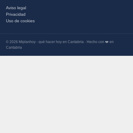
Aviso legal
Privacidad
Uso de cookies
© 2026 Miplanhoy - qué hacer hoy en Cantabria · Hecho con ❤️ en
Cantabria