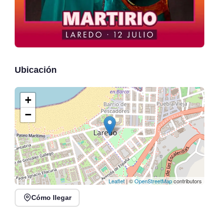
Ubicación
+
−
Leaflet
| ©
OpenStreetMap
contributors
Cómo llegar
Fiestas de San Lorenzo
Recital de trompeta,
en Laredo 2026: Música
trombón y piano en