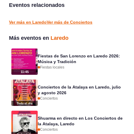
y Tradición
Tabacalera
Eventos relacionados
Laredo
Santander
FIESTAS LOCALES
CONCIERTOS
Ver más en Laredo
Ver más de Conciertos
Más eventos en
Laredo
Fiestas de San Lorenzo en Laredo 2026:
Música y Tradición
Fiestas locales
11:45
Conciertos de la Atalaya en Laredo, julio
y agosto 2026
Conciertos
Todo el día
Shuarma en directo en Los Conciertos de
la Atalaya, Laredo
Conciertos