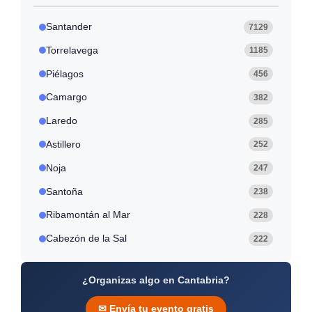
s
i
L
c
Santander
7129
o
i
c
ó
Torrelavega
1185
o
n
s
Piélagos
456
Camargo
382
Laredo
285
Astillero
252
Noja
247
Santoña
238
Ribamontán al Mar
228
Cabezón de la Sal
222
¿Organizas algo en Cantabria?
✉ Envía tu evento gratis