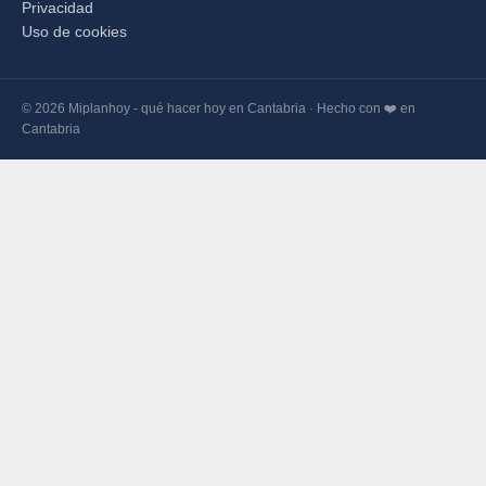
Privacidad
Uso de cookies
© 2026 Miplanhoy - qué hacer hoy en Cantabria · Hecho con ❤️ en
Cantabria