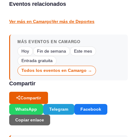
Piélagos 2026
Clásicos Toranzo en
Eventos relacionados
Puente Viesgo
Polanco
Puente Viesgo
DEPORTES
DEPORTES
Ver más en Camargo
Ver más de Deportes
MÁS EVENTOS EN CAMARGO
Hoy
Fin de semana
Este mes
Entrada gratuita
Todos los eventos en Camargo →
Compartir
Compartir
WhatsApp
Telegram
Facebook
Copiar enlace