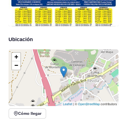
Ubicación
+
−
Leaflet
| ©
OpenStreetMap
contributors
Cómo llegar
V Concentración Motera
Exposición
Ruge Parbayón en
Concentración Anual de