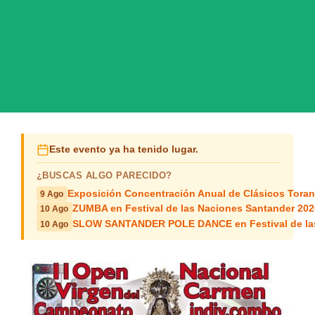
Este evento ya ha tenido lugar.
¿BUSCAS ALGO PARECIDO?
Exposición Concentración Anual de Clásicos Tora
9 Ago
ZUMBA en Festival de las Naciones Santander 202
10 Ago
SLOW SANTANDER POLE DANCE en Festival de las
10 Ago