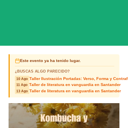
Este evento ya ha tenido lugar.
¿BUSCAS ALGO PARECIDO?
Taller Ilustración Portadas: Verso, Forma y Contra
10 Ago
Taller de literatura en vanguardia en Santander
11 Ago
Taller de literatura en vanguardia en Santander
13 Ago