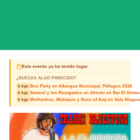
Este evento ya ha tenido lugar.
¿BUSCAS ALGO PARECIDO?
Boo Party en Albergue Municipal, Piélagos 2026
8 Ago
Samuel y los Rezagados en directo en Bar El Alma
8 Ago
Motherless, Midriasis y Sons of Araj en Sala Niagar
8 Ago