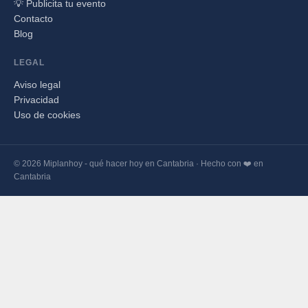
💡 Publicita tu evento
Contacto
Blog
LEGAL
Aviso legal
Privacidad
Uso de cookies
© 2026 Miplanhoy - qué hacer hoy en Cantabria · Hecho con ❤️ en
Cantabria