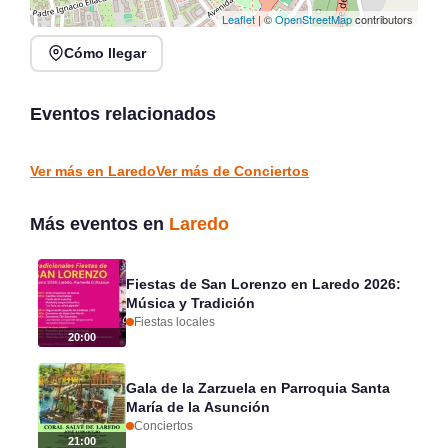
Leaflet
| ©
OpenStreetMap
contributors
Cómo llegar
Verano Mix Fiesta de
Noches de Conciertos en
Blanco en Escenario
Piélagos, ciclo de música
Santander
en directo
Eventos relacionados
Santander
Piélagos
CONCIERTOS
CONCIERTOS
Ver más en Laredo
Ver más de Conciertos
Más eventos en
Laredo
Fiestas de San Lorenzo en Laredo 2026:
Música y Tradición
Fiestas locales
20:00
Gala de la Zarzuela en Parroquia Santa
María de la Asunción
Conciertos
21:00