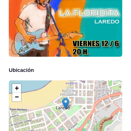
Ubicación
+
−