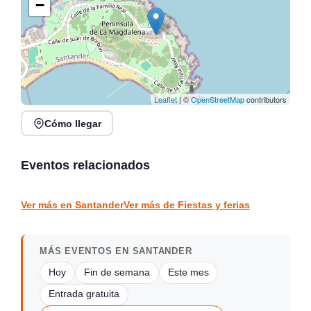
−
Leaflet
| ©
OpenStreetMap
contributors
Cómo llegar
Fiestas de Cóbreces
SAUDADES DE BRASIL,
2026: Santa Ana, San
FLAVIA ENNE E VAUDI
Pedrucu y San Roque
CAVALCANTI en Festival
Eventos relacionados
de las Naciones
Cobreces
Santander
Santander 2026
FIESTAS Y FERIAS
FIESTAS Y FERIAS
Ver más en Santander
Ver más de Fiestas y ferias
MÁS EVENTOS EN SANTANDER
Hoy
Fin de semana
Este mes
Entrada gratuita