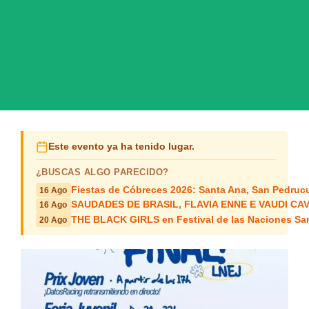
Este evento ya ha tenido lugar.
¿BUSCAS ALGO PARECIDO?
Fiestas de Cóbreces 2026: Santa Ana, San Pedruc
16 Ago
SAUDADES DE BRASIL, FLAVIA ENNE E VAUDI CAVAL
16 Ago
THE BLACK GIRLS en Festival de las Naciones Sa
20 Ago