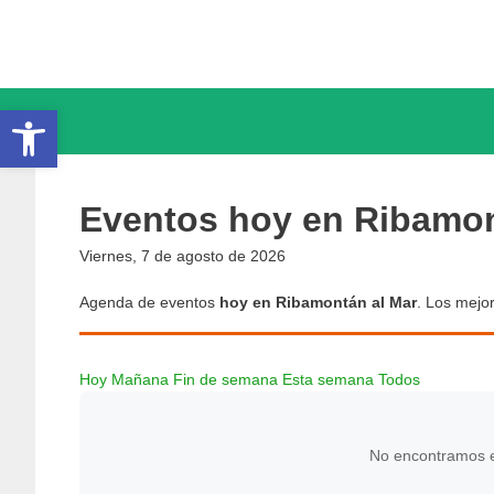
Saltar
al
contenido
Abrir barra de herramientas
Eventos hoy en Ribamon
Viernes, 7 de agosto de 2026
Agenda de eventos
hoy en Ribamontán al Mar
. Los mejor
Hoy
Mañana
Fin de semana
Esta semana
Todos
No encontramos e