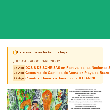
Este evento ya ha tenido lugar.
¿BUSCAS ALGO PARECIDO?
DOSIS DE SONRISAS en Festival de las Naciones 
16 Ago
Concurso de Castillos de Arena en Playa de Braz
27 Ago
Cuentos, Huevos y Jamón con JULIANINI
29 Ago