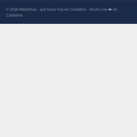
© 2026 Miplanhoy - qué hacer hoy en Cantabria · Hecho con ❤️ en
Cantabria