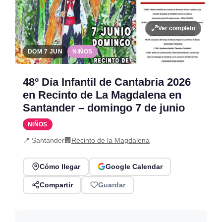
Ver completo
DOM 7 JUN
NIÑOS
48º Día Infantil de Cantabria 2026
en Recinto de La Magdalena en
Santander – domingo 7 de junio
NIÑOS
📍 Santander
🏢
Recinto de la Magdalena
Cómo llegar
Google Calendar
Compartir
Guardar