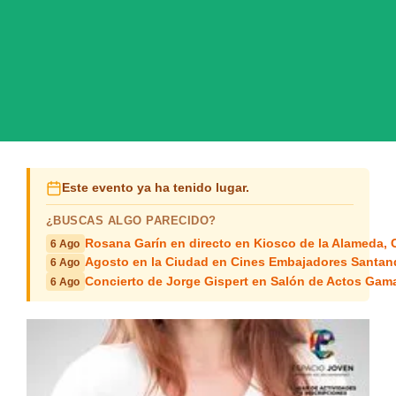
Este evento ya ha tenido lugar.
¿BUSCAS ALGO PARECIDO?
Rosana Garín en directo en Kiosco de la Alameda, 
6 Ago
Agosto en la Ciudad en Cines Embajadores Santan
6 Ago
Concierto de Jorge Gispert en Salón de Actos Gam
6 Ago