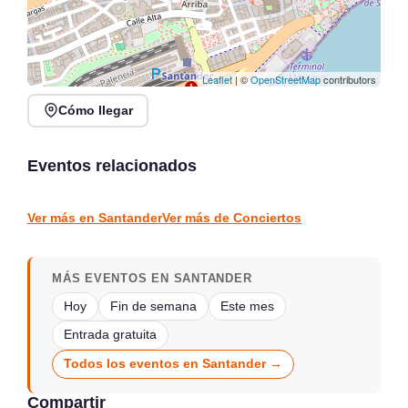
Leaflet
| ©
OpenStreetMap
contributors
Cómo llegar
Rosana Garín en directo
Concierto de Jorge
en Kiosco de la Alameda,
Gispert en Salón de
Colindres
Actos Gama
Eventos relacionados
Colindres
Gama
CONCIERTOS
CONCIERTOS
Ver más en Santander
Ver más de Conciertos
MÁS EVENTOS EN SANTANDER
Hoy
Fin de semana
Este mes
Entrada gratuita
Todos los eventos en Santander →
Compartir