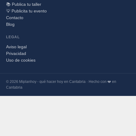
📚 Publica tu taller
💡 Publicita tu evento
Contacto
Blog
LEGAL
Aviso legal
Privacidad
Uso de cookies
© 2026 Miplanhoy - qué hacer hoy en Cantabria · Hecho con ❤️ en
Cantabria