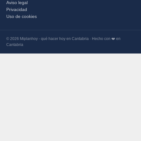
Aviso legal
Privacidad
Uso de cookies
© 2026 Miplanhoy - qué hacer hoy en Cantabria · Hecho con ❤️ en
Cantabria