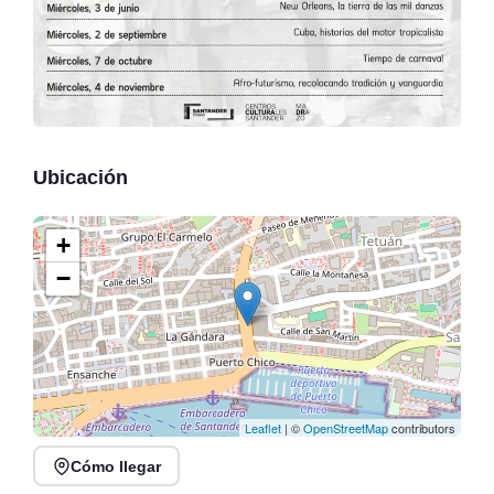
Ubicación
+
−
Leaflet
| ©
OpenStreetMap
contributors
Cómo llegar
Veranos en Jado en
Conferencia: La