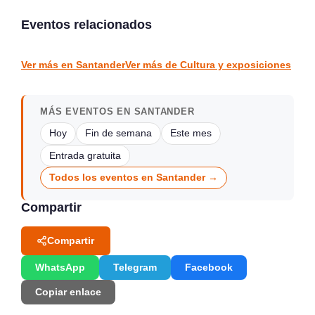
Parque Jado, Santander
«acción» de Vargas,
2026
detrás del mito
Eventos relacionados
Santander
vargas
CULTURA Y EXPOSICIONES
CULTURA Y EXPOSICIONES
Ver más en Santander
Ver más de Cultura y exposiciones
MÁS EVENTOS EN SANTANDER
Hoy
Fin de semana
Este mes
Entrada gratuita
Todos los eventos en Santander →
Compartir
Compartir
WhatsApp
Telegram
Facebook
Copiar enlace