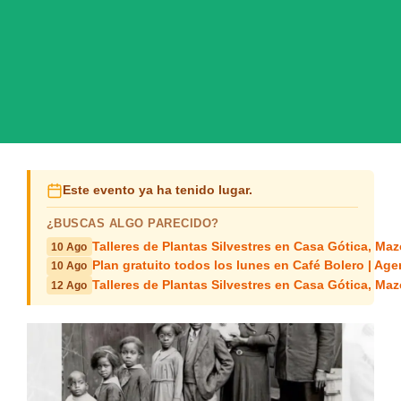
Este evento ya ha tenido lugar.
¿BUSCAS ALGO PARECIDO?
Talleres de Plantas Silvestres en Casa Gótica, Ma
10 Ago
Plan gratuito todos los lunes en Café Bolero | Age
10 Ago
Talleres de Plantas Silvestres en Casa Gótica, Ma
12 Ago