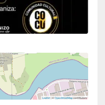
Leaflet
| ©
OpenStreetMap
contributors