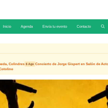
Inicio
Agenda
Envía tu evento
Contacto
meda, Colindres
Concierto de Jorge Gispert en Salón de Ac
6 Ago
Cotolino