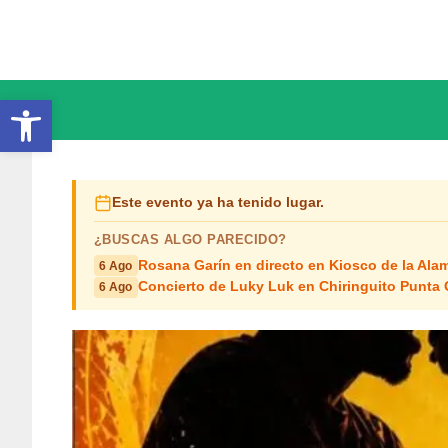
Saltar
al
contenido
Abrir barra de herramientas
Este evento ya ha tenido lugar.
¿BUSCAS ALGO PARECIDO?
Rosana Garín en directo en Kiosco de la Ala
6 Ago
Concierto de Luky Luk en Chiringuito Punta 
6 Ago