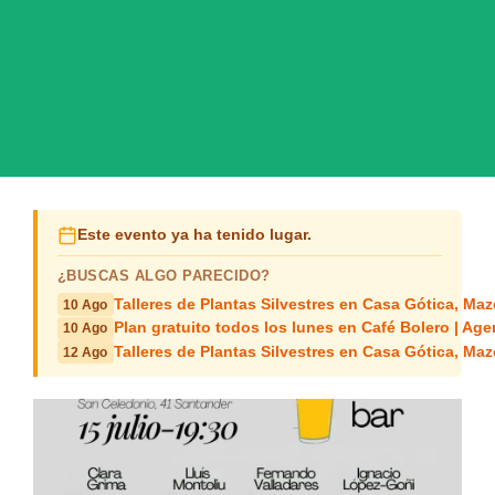
Este evento ya ha tenido lugar.
¿BUSCAS ALGO PARECIDO?
Talleres de Plantas Silvestres en Casa Gótica, Ma
10 Ago
Plan gratuito todos los lunes en Café Bolero | Age
10 Ago
Talleres de Plantas Silvestres en Casa Gótica, Ma
12 Ago