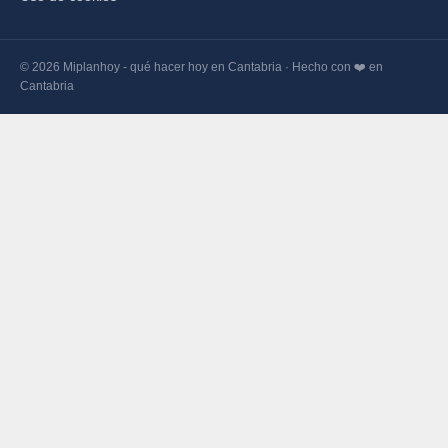
© 2026 Miplanhoy - qué hacer hoy en Cantabria · Hecho con ❤️ en
Cantabria