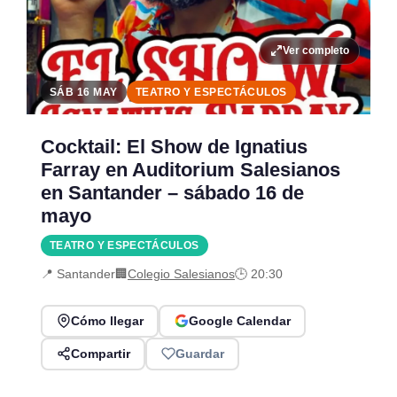
Ver completo
SÁB 16 MAY
TEATRO Y ESPECTÁCULOS
Cocktail: El Show de Ignatius
Farray en Auditorium Salesianos
en Santander – sábado 16 de
mayo
TEATRO Y ESPECTÁCULOS
📍 Santander
🏢
Colegio Salesianos
🕒 20:30
Cómo llegar
Google Calendar
Compartir
Guardar