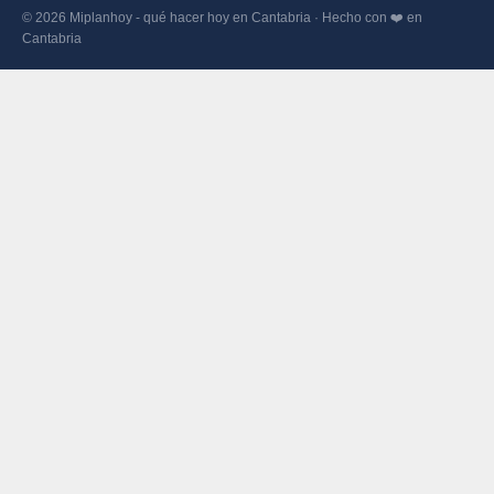
© 2026 Miplanhoy - qué hacer hoy en Cantabria · Hecho con ❤️ en
Cantabria