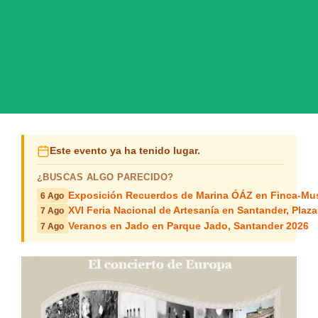
Este evento ya ha tenido lugar.
¿BUSCAS ALGO PARECIDO?
Exposición Recuerdos de Marina ÓÁZ en Finca-Mus
6 Ago
XVI Feria Nacional de Artesanía en Santander, Plaza
7 Ago
Veranos en Jado en Parque Jado, Santander 2026
7 Ago