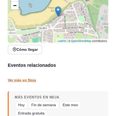
−
Leaflet
| ©
OpenStreetMap
contributors
Cómo llegar
Noches de Conciertos en
Jack Moore Band en
Piélagos, ciclo de música
directo en Sarón
en directo
Eventos relacionados
Sarón
Piélagos
CONCIERTOS
CONCIERTOS
Ver más en Noja
MÁS EVENTOS EN NOJA
Hoy
Fin de semana
Este mes
Entrada gratuita