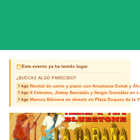
Este evento ya ha tenido lugar.
¿BUSCAS ALGO PARECIDO?
Recital de canto y piano con Anastasia Golub y Álv
7 Ago
9 Celestes, Jimmy Barnatán y Sergio González en 
7 Ago
Marcos Bárcena en directo en Plaza Duques de la Vi
7 Ago