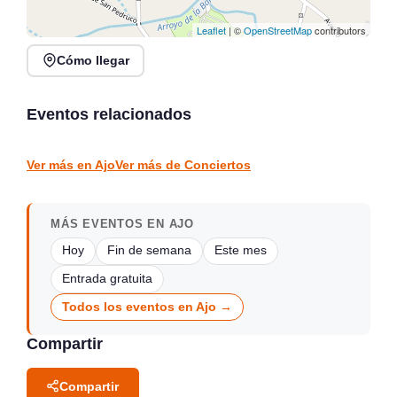
Leaflet
| ©
OpenStreetMap
contributors
Cómo llegar
Conciertos de la Atalaya
en Laredo, julio y agosto
Conciertos y Vermut en
2026
La Jontoya – Luey 2026
Eventos relacionados
Laredo
Luey
CONCIERTOS
CONCIERTOS
Ver más en Ajo
Ver más de Conciertos
MÁS EVENTOS EN AJO
Hoy
Fin de semana
Este mes
Entrada gratuita
Todos los eventos en Ajo →
Compartir
Compartir