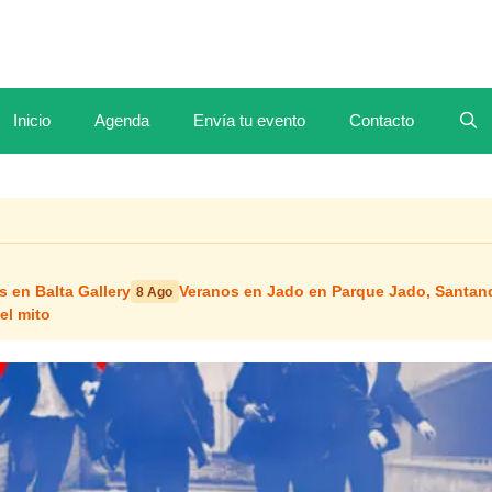
Inicio
Agenda
Envía tu evento
Contacto
s en Balta Gallery
Veranos en Jado en Parque Jado, Santan
8 Ago
el mito