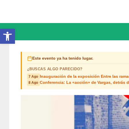
Saltar
al
contenido
Abrir barra de herramientas
Este evento ya ha tenido lugar.
¿BUSCAS ALGO PARECIDO?
Inauguración de la exposición Entre las rama
7 Ago
Conferencia: La «acción» de Vargas, detrás d
8 Ago