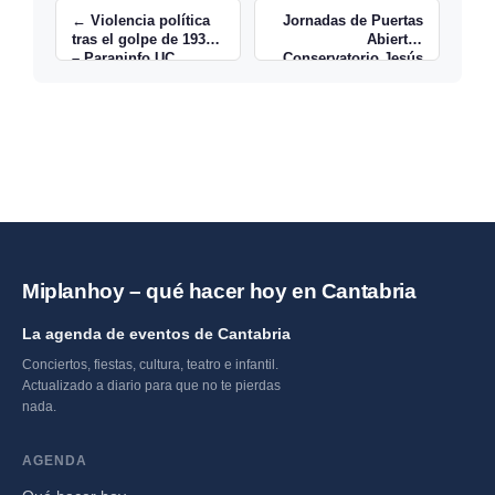
← Violencia política
Jornadas de Puertas
tras el golpe de 1936
Abiertas
– Paraninfo UC
Conservatorio Jesús
de Monasterio 2026 →
Miplanhoy – qué hacer hoy en Cantabria
La agenda de eventos de Cantabria
Conciertos, fiestas, cultura, teatro e infantil.
Actualizado a diario para que no te pierdas
nada.
AGENDA