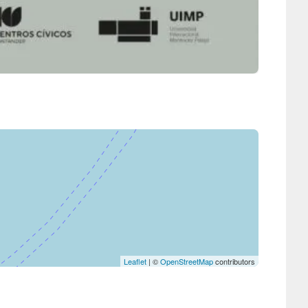
Leaflet
| ©
OpenStreetMap
contributors
Efecto Mariposa – Experiencia teatralizada para toda