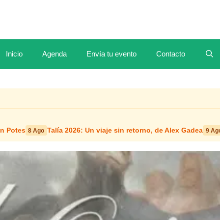
Inicio
Agenda
Envía tu evento
Contacto
en Potes
Talía 2026: Un viaje sin retorno, de Alex Gadea
8 Ago
9 Ag