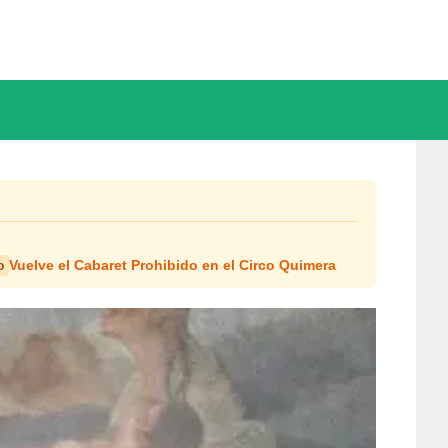
Vuelve el Cabaret Prohibido en el Circo Quimera
o