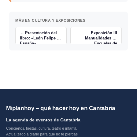
MÁS EN CULTURA Y EXPOSICIONES
← Presentación del
Exposición III
libro: «León Felipe en
Manualidades en
España»
Escuelas de
Solórzano →
Miplanhoy – qué hacer hoy en Cantabria
La agenda de eventos de Cantabria
Conciertos, fiestas, cultura, teatro e infantil.
Actualizado a diario para que no te pierdas