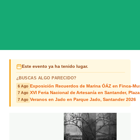
Este evento ya ha tenido lugar.
¿BUSCAS ALGO PARECIDO?
Exposición Recuerdos de Marina ÓÁZ en Finca-Mus
6 Ago
XVI Feria Nacional de Artesanía en Santander, Plaza
7 Ago
Veranos en Jado en Parque Jado, Santander 2026
7 Ago