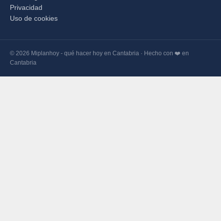
Privacidad
Uso de cookies
© 2026 Miplanhoy - qué hacer hoy en Cantabria · Hecho con ❤️ en
Cantabria