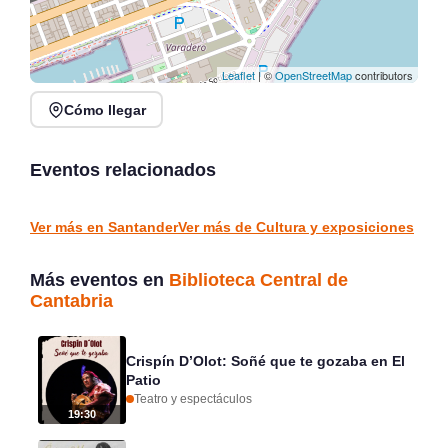
Leaflet
| ©
OpenStreetMap
contributors
Cómo llegar
XVI Feria Nacional de
Claves: acción creativa
Artesanía en Santander,
participativa en el Centro
Plaza Porticada
Botín
Eventos relacionados
Santander
Santander
CULTURA Y EXPOSICIONES
CULTURA Y EXPOSICIONES
Ver más en Santander
Ver más de Cultura y exposiciones
Más eventos en
Biblioteca Central de
Cantabria
Crispín D’Olot: Soñé que te gozaba en El
Patio
Teatro y espectáculos
19:30