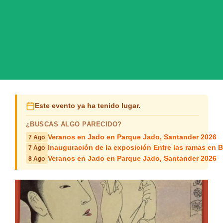
Este evento ya ha tenido lugar.
¿BUSCAS ALGO PARECIDO?
Veranos en Jado en Parque Jado, Santander 2026
7 Ago
Inauguración de la exposición Entre las ramas en B
7 Ago
Veranos en Jado en Parque Jado, Santander 2026
8 Ago