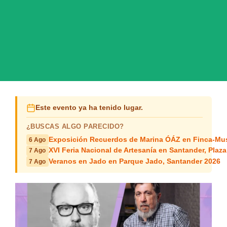
Este evento ya ha tenido lugar.
¿BUSCAS ALGO PARECIDO?
Exposición Recuerdos de Marina ÓÁZ en Finca-Mus
6 Ago
XVI Feria Nacional de Artesanía en Santander, Plaza
7 Ago
Veranos en Jado en Parque Jado, Santander 2026
7 Ago