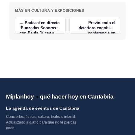
MÁS EN CULTURA Y EXPOSICIONES
← Podcast en directo
Previniendo el
‘Punzadas Sonoras’
deterioro cognitivo:
con Paula Ducay e
conferencia en
Inés García
Santander →
Miplanhoy – qué hacer hoy en Cantabria
La agenda de eventos de Cantabria
Conciertos, fiestas, cultura, teatro e infantil.
Actualizado a diario para que no te pierdas
nada.