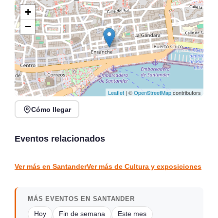
+
−
Leaflet
| ©
OpenStreetMap
contributors
Cómo llegar
Talleres de Plantas
Plan gratuito todos los
Silvestres en Casa
lunes en Café Bolero |
Gótica, Mazcuerras
Agenda cultural 2026
Eventos relacionados
Mazcuerras
Santander
CULTURA Y EXPOSICIONES
CULTURA Y EXPOSICIONES
Ver más en Santander
Ver más de Cultura y exposiciones
MÁS EVENTOS EN SANTANDER
Hoy
Fin de semana
Este mes