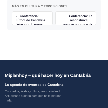
MÁS EN CULTURA Y EXPOSICIONES
← Conferencia:
Conferencia: La
Fútbol de Cantabria y
reconstrucción
Selección España
socioeconómica de
Mundial 2026
Santander tras el
incendio de 1941 →
Miplanhoy – qué hacer hoy en Cantabria
La agenda de eventos de Cantabria
Conciertos, fiestas, cultura, teatro e infantil.
Actualizado a diario para que no te pierdas
nada.