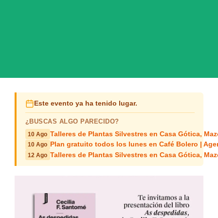
Este evento ya ha tenido lugar.
¿BUSCAS ALGO PARECIDO?
Talleres de Plantas Silvestres en Casa Gótica, Ma
10 Ago
Plan gratuito todos los lunes en Café Bolero | Age
10 Ago
Talleres de Plantas Silvestres en Casa Gótica, Ma
12 Ago