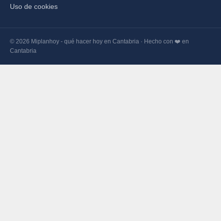
Uso de cookies
© 2026 Miplanhoy - qué hacer hoy en Cantabria · Hecho con ❤️ en
Cantabria