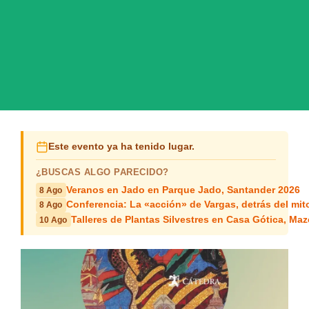
Este evento ya ha tenido lugar.
¿BUSCAS ALGO PARECIDO?
Veranos en Jado en Parque Jado, Santander 2026
8 Ago
Conferencia: La «acción» de Vargas, detrás del mit
8 Ago
Talleres de Plantas Silvestres en Casa Gótica, Ma
10 Ago