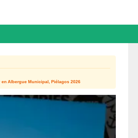
 en Albergue Municipal, Piélagos 2026