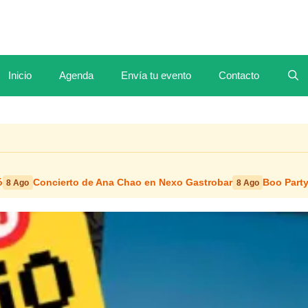
Inicio
Agenda
Envía tu evento
Contacto
ó
Concierto de Ana Chao en Nexo Gastrobar
Boo Party
8 Ago
8 Ago