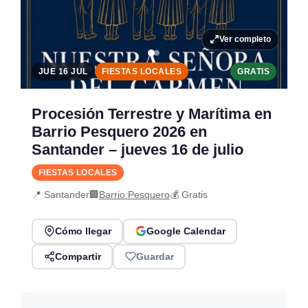
Ver completo
JUE 16 JUL
FIESTAS LOCALES
GRATIS
Procesión Terrestre y Marítima en
Barrio Pesquero 2026 en
Santander – jueves 16 de julio
FIESTAS LOCALES
📍 Santander
🏢
Barrio Pesquero
💰 Gratis
Cómo llegar
Google Calendar
Compartir
Guardar