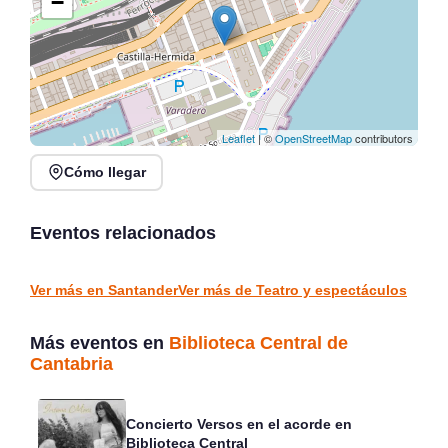
−
Leaflet
| ©
OpenStreetMap
contributors
Cómo llegar
Vuelve el Cabaret
ZUMBA en Festival de
Prohibido en el Circo
las Naciones Santander
Quimera
2026
Eventos relacionados
Santander
Santander
TEATRO Y ESPECTÁCULOS
TEATRO Y ESPECTÁCULOS
Ver más en Santander
Ver más de Teatro y espectáculos
Más eventos en
Biblioteca Central de
Cantabria
Concierto Versos en el acorde en
Biblioteca Central