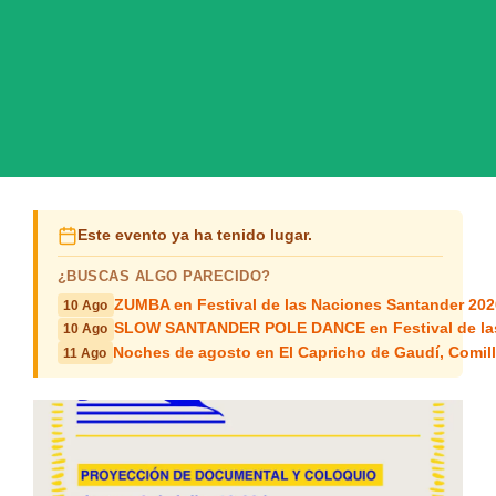
Este evento ya ha tenido lugar.
¿BUSCAS ALGO PARECIDO?
ZUMBA en Festival de las Naciones Santander 202
10 Ago
SLOW SANTANDER POLE DANCE en Festival de las
10 Ago
Noches de agosto en El Capricho de Gaudí, Comil
11 Ago