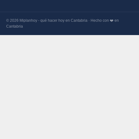
© 2026 Miplanhoy - qué hacer hoy en Cantabria · Hecho con ❤️ en
Cantabria