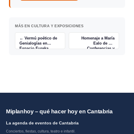
MÁS EN CULTURA Y EXPOSICIONES
← Vermú poético de
Homenaje a María
Genialogías en
Ealo de Sá:
Espacio Eureka
Conferencias y
Documental →
Miplanhoy – qué hacer hoy en Cantabria
La agenda de eventos de Cantabria
Conciertos, fiestas, cultura, teatro e infantil.