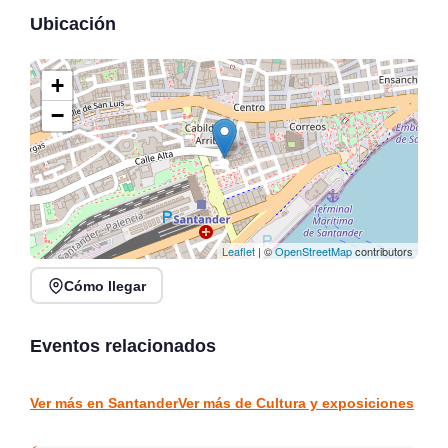
Ubicación
+
−
Leaflet
| ©
OpenStreetMap
contributors
Cómo llegar
Veranos en Jado en
Conferencia: La
Parque Jado, Santander
«acción» de Vargas,
2026
detrás del mito
Eventos relacionados
Santander
vargas
CULTURA Y EXPOSICIONES
CULTURA Y EXPOSICIONES
Ver más en Santander
Ver más de Cultura y exposiciones