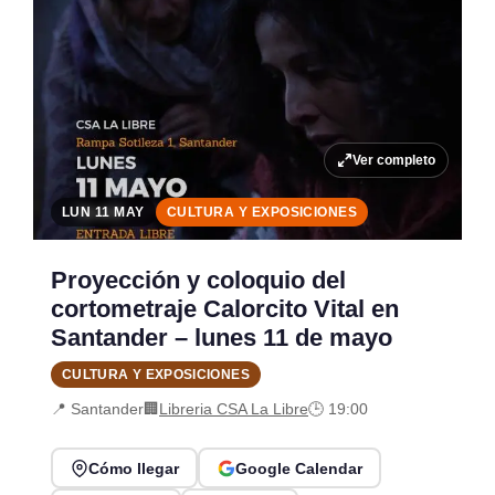
Ver completo
LUN 11 MAY
CULTURA Y EXPOSICIONES
Proyección y coloquio del
cortometraje Calorcito Vital en
Santander – lunes 11 de mayo
CULTURA Y EXPOSICIONES
📍 Santander
🏢
Libreria CSA La Libre
🕒 19:00
Cómo llegar
Google Calendar