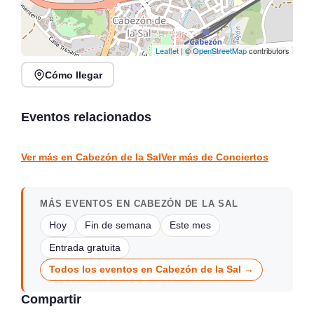
Leaflet
| ©
OpenStreetMap
contributors
Cómo llegar
Verano Mix Fiesta de
Noches de Conciertos en
Blanco en Escenario
Piélagos, ciclo de música
Santander
en directo
Eventos relacionados
Santander
Piélagos
CONCIERTOS
CONCIERTOS
Ver más en Cabezón de la Sal
Ver más de Conciertos
MÁS EVENTOS EN CABEZÓN DE LA SAL
Hoy
Fin de semana
Este mes
Entrada gratuita
Todos los eventos en Cabezón de la Sal →
Compartir