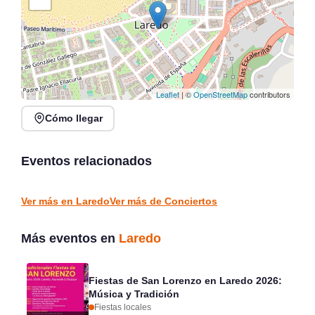
Leaflet
| ©
OpenStreetMap
contributors
Cómo llegar
Noches de Conciertos en
Jack Moore Band en
Piélagos, ciclo de música
directo en Sarón
en directo
Eventos relacionados
Sarón
Piélagos
CONCIERTOS
CONCIERTOS
Ver más en Laredo
Ver más de Conciertos
Más eventos en
Laredo
Fiestas de San Lorenzo en Laredo 2026:
Música y Tradición
Fiestas locales