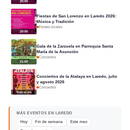
20:00
Fiestas de San Lorenzo en Laredo 2026:
Música y Tradición
Fiestas locales
20:00
Gala de la Zarzuela en Parroquia Santa
María de la Asunción
Conciertos
21:00
Conciertos de la Atalaya en Laredo, julio
y agosto 2026
Conciertos
Todo el día
MÁS EVENTOS EN LAREDO
Hoy
Fin de semana
Este mes