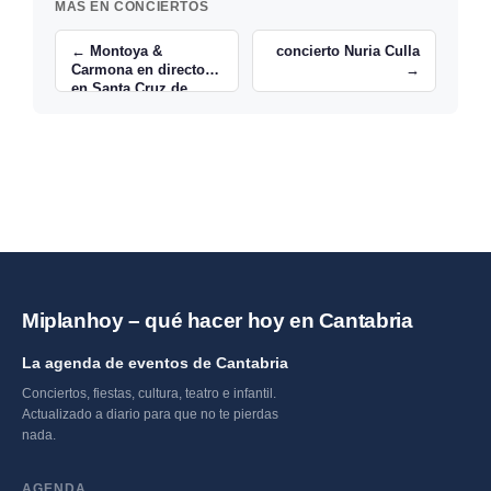
MÁS EN CONCIERTOS
← Montoya &
concierto Nuria Culla
Carmona en directo
→
en Santa Cruz de
Bezana
Miplanhoy – qué hacer hoy en Cantabria
La agenda de eventos de Cantabria
Conciertos, fiestas, cultura, teatro e infantil.
Actualizado a diario para que no te pierdas
nada.
AGENDA