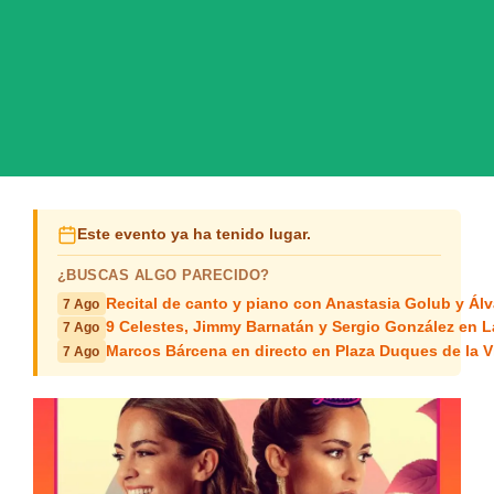
Este evento ya ha tenido lugar.
¿BUSCAS ALGO PARECIDO?
Recital de canto y piano con Anastasia Golub y Álv
7 Ago
9 Celestes, Jimmy Barnatán y Sergio González en 
7 Ago
Marcos Bárcena en directo en Plaza Duques de la Vi
7 Ago