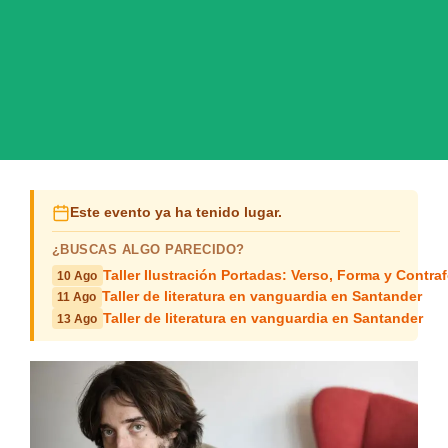
Este evento ya ha tenido lugar.
¿BUSCAS ALGO PARECIDO?
Taller Ilustración Portadas: Verso, Forma y Contra
10 Ago
Taller de literatura en vanguardia en Santander
11 Ago
Taller de literatura en vanguardia en Santander
13 Ago