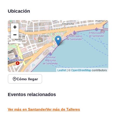
Ubicación
+
−
Leaflet
| ©
OpenStreetMap
contributors
Cómo llegar
Taller Ilustración
Portadas: Verso, Forma y
Clase de Barré y Brunch
Contraforma
Eventos relacionados
Santander
Santander
TALLERES
TALLERES
Ver más en Santander
Ver más de Talleres