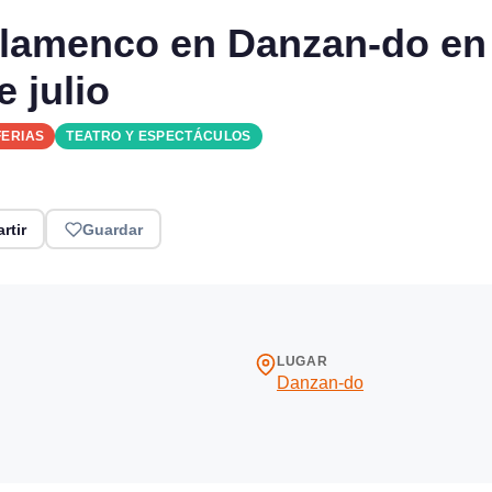
 Flamenco en Danzan-do en
 julio
FERIAS
TEATRO Y ESPECTÁCULOS
rtir
Guardar
LUGAR
Danzan-do