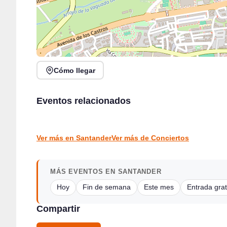
Cómo llegar
Verano Mix Fiesta de Blanco en Escenario Santander
Eventos relacionados
Borleña Folk en Gran Bolera de Borleña, Toranzo
Santander
Borleña
CONCIERTOS
CONCIERTOS
Ver más en Santander
Ver más de Conciertos
MÁS EVENTOS EN SANTANDER
Hoy
Fin de semana
Este mes
Entrada grat
Compartir