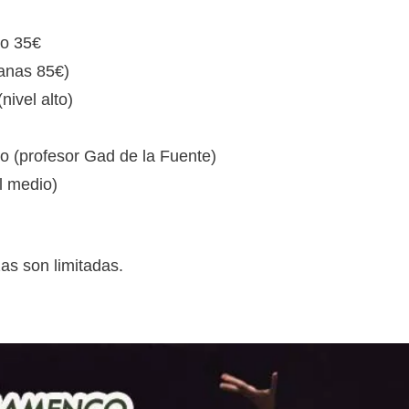
io 35€
manas 85€)
nivel alto)
o (profesor Gad de la Fuente)
l medio)
zas son limitadas.