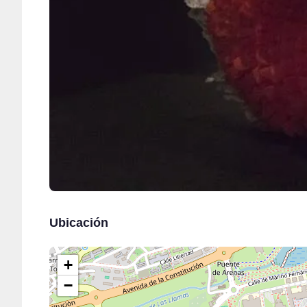
Ubicación
+
−